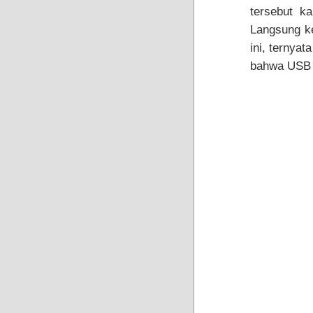
tersebut k
Langsung ke
ini, ternya
bahwa USB 