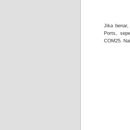
Jika benar,
Ports, sep
COM25. Nah,