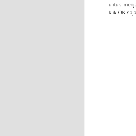
untuk menja
klik OK saja