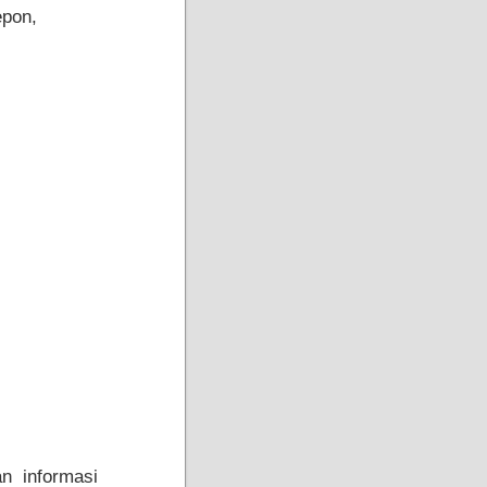
epon,
an informasi