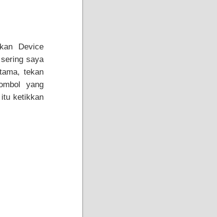
kan Device
 sering saya
tama, tekan
ombol yang
itu ketikkan