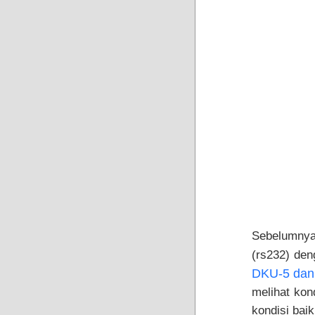
Sebelumnya
(rs232) de
DKU-5 dan
melihat kon
kondisi baik