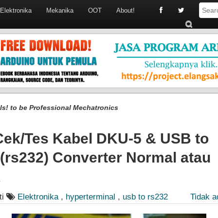
Elektronika
Mekanika
OOT
About!
S
ub
mi
t
lls! to be Professional Mechatronics
Cek/Tes Kabel DKU-5 & USB to
 (rs232) Converter Normal atau
k
ti
Elektronika
,
hyperterminal
,
usb to rs232
Tidak 