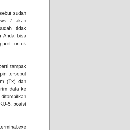
rsebut sudah
ows 7 akan
udah tidak
au Anda bisa
pport untuk
perti tampak
pin tersebut
im (Tx) dan
irim data ke
 ditampilkan
KU-5, posisi
rterminal.exe