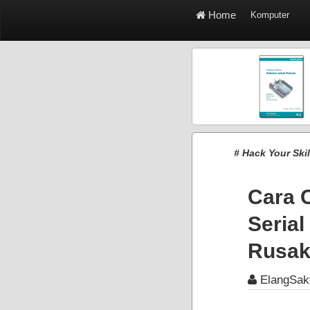
Home
Komputer
# Hack Your Ski
Cara 
Serial
Rusa
ElangSak