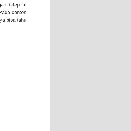
an telepon.
 Pada contoh
ya bisa tahu