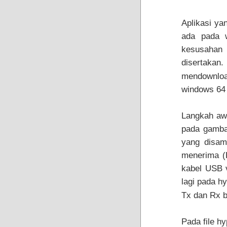
Aplikasi ya
ada pada 
kesusahan
disertakan.
mendownloa
windows 64 
Langkah awa
pada gambar
yang disam
menerima (R
kabel USB v
lagi pada h
Tx dan Rx b
Pada file hy