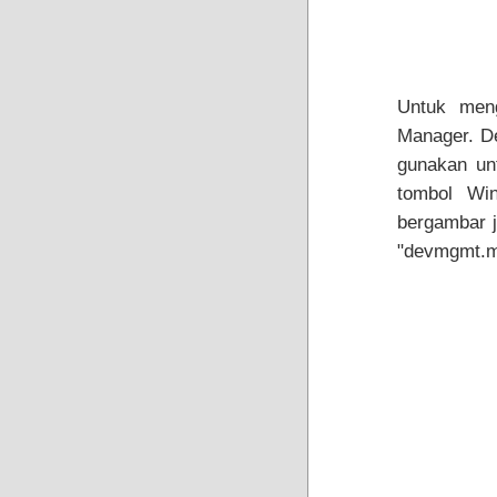
Untuk men
Manager. De
gunakan un
tombol Wi
bergambar j
"devmgmt.m