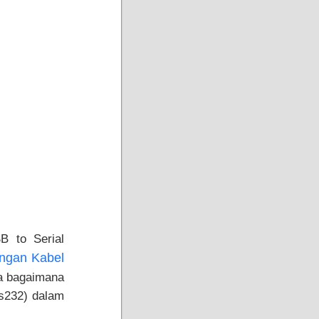
B to Serial
ngan Kabel
sa bagaimana
rs232) dalam