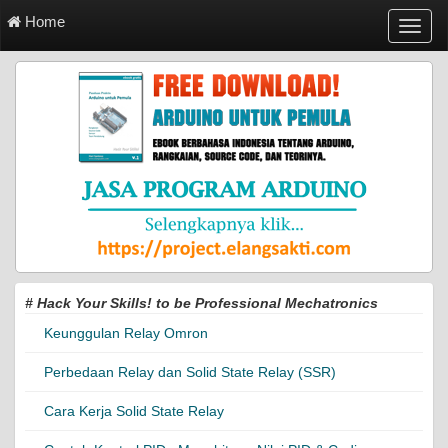
Home
T
o
g
g
l
e
n
a
v
i
g
a
t
i
# Hack Your Skills! to be Professional Mechatronics
o
n
Keunggulan Relay Omron
Perbedaan Relay dan Solid State Relay (SSR)
Cara Kerja Solid State Relay