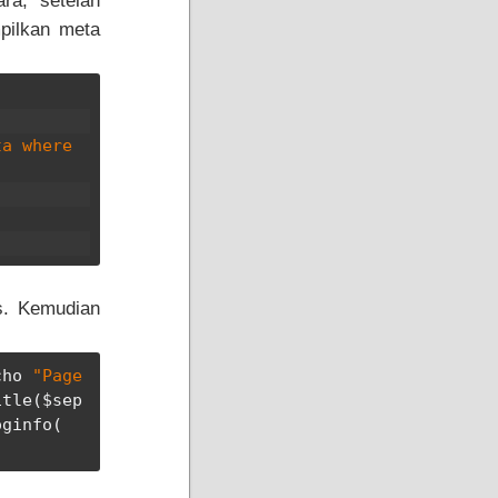
ra, setelah
mpilkan meta
a where 
;
s. Kemudian
cho 
"Page 
itle
(
$sep 
oginfo
(