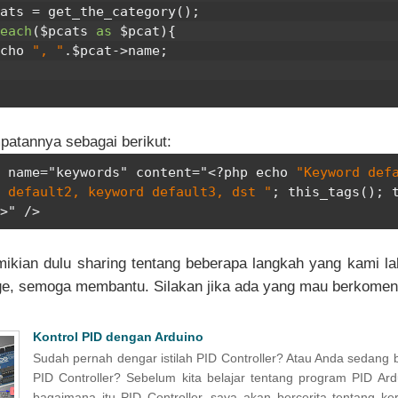
pcats 
=
 get_the_category
();
each
(
$pcats 
as
 $pcat
){
   echo 
", "
.
$pcat
->
name
;
atannya sebagai berikut:
 name="keywords" content="
<?
php echo 
"Keyword def
 default2, keyword default3, dst "
;
 this_tags
();
 
>
" />
mikian dulu sharing tentang beberapa langkah yang kami l
, semoga membantu. Silakan jika ada yang mau berkoment
Kontrol PID dengan Arduino
Sudah pernah dengar istilah PID Controller? Atau Anda sedang b
PID Controller? Sebelum kita belajar tentang program PID Ar
bagaimana itu PID Controller, saya akan bercerita tentang k