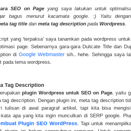
cara SEO on Page
yang saya lakukan untuk optimalis
r bagus menurut kacamata google. :) Yaitu dengan
eta tag title
dan
meta tag description
pada
Wordpress
.
cript yang 'terpaksa' saya tanamkan pada wordpress untu
imasi page. Sebenarnya gara-gara Dulicate Title dan Du
Google Webmaster
ption di
sih.. hehe. Sehingga saya lak
ipt pada tema wordpress.
a Tag Description
 merupakan
plugin Wordpress untuk SEO on Page
, yaitu 
 tag description. Dengan plugin ini, meta tag description t
i tulisan di awal paragraf artikel, tapi kita bisa mengi
-kata apa yang kita ingin munculkan di SERP google. Plu
mbuat Plugin SEO WordPress
. Tapi untuk menampilk