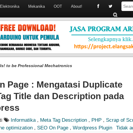
Elektronika
Mekanika
OOT
About!
S
ub
mi
t
lls! to be Professional Mechatronics
n Page : Mengatasi Duplicate
ag Title dan Description pada
ress
ti
Informatika
,
Meta Tag Description
,
PHP
,
Scrap of Scr
ne optimization
,
SEO On Page
,
Wordpress Plugin
Tidak 