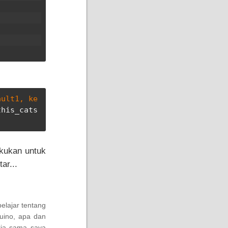
ault1, ke
this_cats
akukan untuk
ar...
elajar tentang
duino, apa dan
erja sama saya