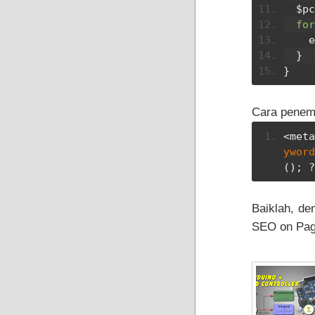
  $
for
 
}
}
Cara penemp
<meta
yword
();
?
Baiklah, de
SEO on Page