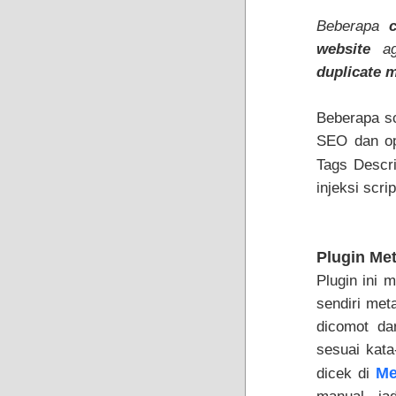
Beberapa
website
aga
duplicate m
Beberapa s
SEO dan opt
Tags Descri
injeksi scr
Plugin Met
Plugin ini
sendiri meta
dicomot dar
sesuai kata
Me
dicek di