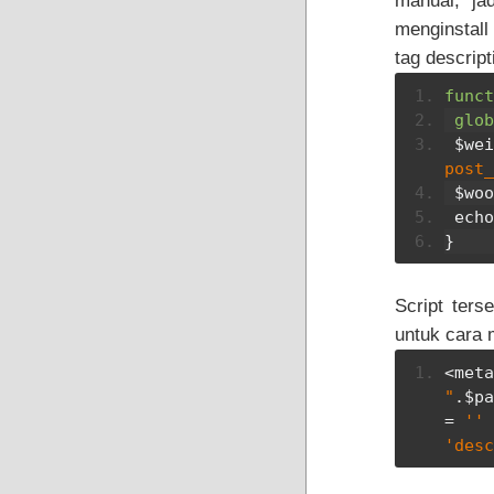
manual, ja
menginstall
tag descript
funct
glob
 $we
post_
 $wo
 ech
}
Script ters
untuk cara 
<meta
"
.
$pa
=
''
'desc