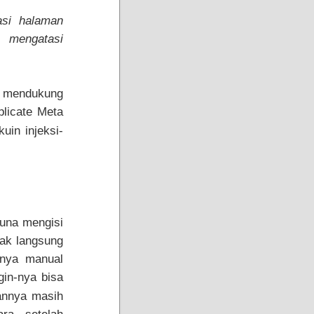
asi halaman
 mengatasi
k mendukung
plicate Meta
uin injeksi-
guna mengisi
idak langsung
sinya manual
gin-nya bisa
annya masih