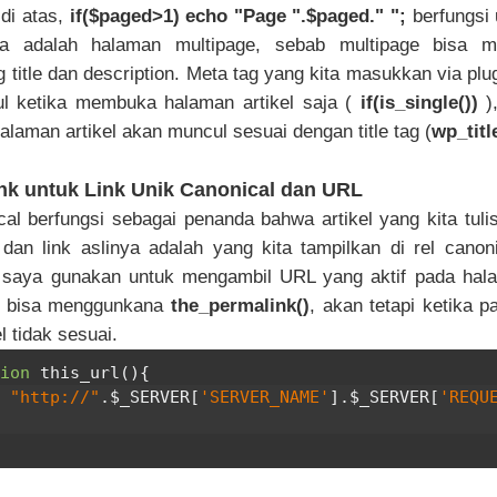
 di atas,
if($paged>1) echo "Page ".$paged." ";
berfungsi 
a adalah halaman multipage, sebab multipage bisa 
g title dan description. Meta tag yang kita masukkan via plu
l ketika membuka halaman artikel saja (
if(is_single())
)
alaman artikel akan muncul sesuai dengan title tag (
wp_titl
ink untuk Link Unik Canonical dan URL
cal berfungsi sebagai penanda bahwa artikel yang kita tulis
a dan link aslinya adalah yang kita tampilkan di rel canoni
 saya gunakan untuk mengambil URL yang aktif pada hala
a bisa menggunkana
the_permalink()
, akan tetapi ketika 
l tidak sesuai.
ion
 this_url
(){
o 
"http://"
.
$_SERVER
[
'SERVER_NAME'
].
$_SERVER
[
'REQU