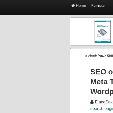
Home
Komputer
# Hack Your Ski
SEO o
Meta T
Wordp
ElangSak
search engi