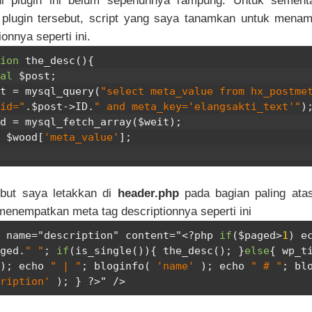
di plugin ini belum sepenuhnya rampung. Untuk sementa
 plugin tersebut, script yang saya tanamkan untuk mena
ionnya seperti ini.
ion
 the_desc
(){
al
 $post
;
it 
=
 mysql_query
(
"select meta_value from hx_postmet
id="
.
$post
->
ID
.
" and meta_key='elangsakti_text'"
)
od 
=
 mysql_fetch_array
(
$weit
);
o $wood
[
'meta_value'
];
ebut saya letakkan di
header.php
pada bagian paling ata
menempatkan meta tag descriptionnya seperti ini
 name="description" content="
<?
php 
if
(
$paged
>
1
)
 e
ged
.
" "
;
if
(
is_single
()){
 the_desc
();
}
else
{
 wp_t
);
 echo 
" | "
;
 bloginfo
(
'name'
);
 echo 
" # "
;
 bl
ription'
);
}
?>
" />