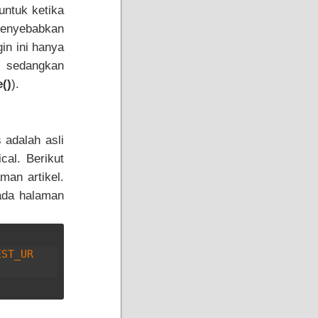
untuk ketika
menyebabkan
gin ini hanya
, sedangkan
e()
).
 adalah asli
cal. Berikut
man artikel.
pada halaman
EST_UR