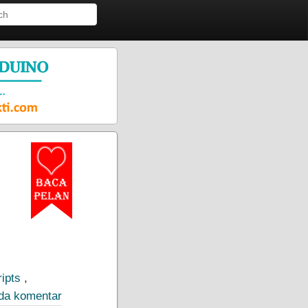
ipts
,
ada komentar