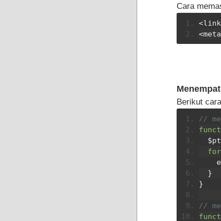
Cara memasa
<link
<meta
Menempatk
Berikut car
// me
funct
  $
for
 
}
}
// me
funct