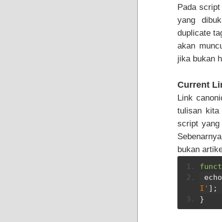
Pada script
yang dibuk
duplicate ta
akan muncu
jika bukan h
Current L
Link canoni
tulisan kit
script yang
Sebenarny
bukan artike
funct
 ech
I'
];
}