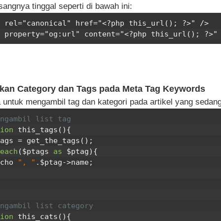
ngnya tinggal seperti di bawah ini:
 rel="canonical" href="
<?
php this_url
();
?>
" />
 property="og:url" content="
<?
php this_url
();
?>
"
an Category dan Tags pada Meta Tag Keywords
a untuk mengambil tag dan kategori pada artikel yang sedang 
ngambil list tag
ion
 this_tags
(){
ptags 
=
 get_the_tags
();
each
(
$ptags 
as
 $ptag
){
   echo 
", "
.
$ptag
->
name
;
ngambil list category
ion
 this_cats
(){