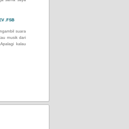
EV .FSB
engambil suara
tau musik dari
Apalagi kalau