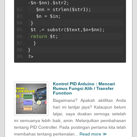
-
$n
-
$nn
).
$str2
;
   $nn 
=
 strlen
(
$str1
);
   $n 
=
 $in
;
}
 $t 
.=
 substr
(
$text
,
$n
+
$nn
);
return
 $t
;
}
}
?>
Kontrol PID Arduino : Mencari
Rumus Fungsi Alih / Transfer
Function
Bagaimana? Apakah aktifitas Anda
hari ini lantjar jaya? Kalaupun belum
latjar, saya doakan semoga setelah
ini semuanya lebih baik, amin. Melanjutkan pembahasan
tentang PID Controller. Pada postingan pertama kita telah
membahas tentang perkenalan...
Read more ≫