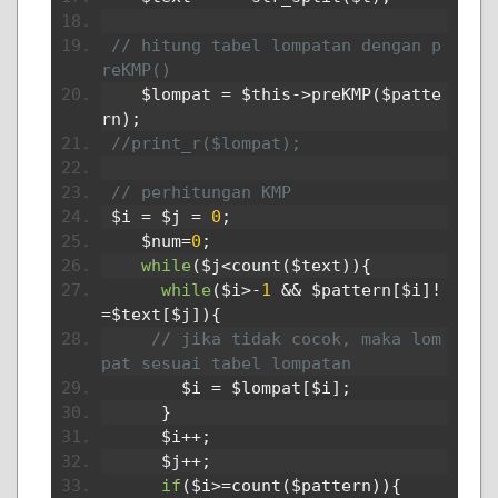
// hitung tabel lompatan dengan p
reKMP()
    $lompat 
=
 $this
->
preKMP
(
$patte
rn
);
//print_r($lompat);
// perhitungan KMP
 $i 
=
 $j 
=
0
;
    $num
=
0
;
while
(
$j
<
count
(
$text
)){
while
(
$i
>-
1
&&
 $pattern
[
$i
]!
=
$text
[
$j
]){
// jika tidak cocok, maka lom
pat sesuai tabel lompatan
        $i 
=
 $lompat
[
$i
];
}
      $i
++;
      $j
++;
if
(
$i
>=
count
(
$pattern
)){