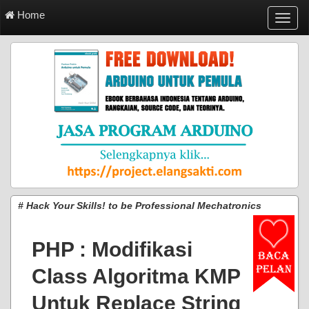
Home
T
o
g
g
l
e
n
a
v
i
g
a
t
i
# Hack Your Skills! to be Professional Mechatronics
o
n
PHP : Modifikasi
Class Algoritma KMP
Untuk Replace String