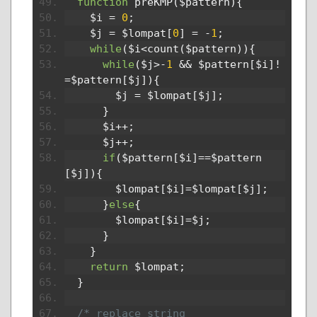
function
 preKMP
(
$pattern
){
    $i 
=
0
;
    $j 
=
 $lompat
[
0
]
=
-
1
;
while
(
$i
<
count
(
$pattern
)){
while
(
$j
>-
1
&&
 $pattern
[
$i
]!
=
$pattern
[
$j
]){
        $j 
=
 $lompat
[
$j
];
}
      $i
++;
      $j
++;
if
(
$pattern
[
$i
]==
$pattern
[
$j
]){
        $lompat
[
$i
]=
$lompat
[
$j
];
}
else
{
        $lompat
[
$i
]=
$j
;
}
}
return
 $lompat
;
}
/* replace string