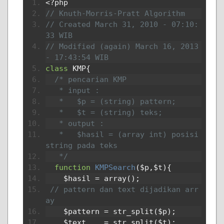
<?
php
// Knuth-Morris-Pratt Algorithm
// Created March 31, 2010 - 07:10:
33 WIB
// Modified (again) March 16, 2013 
- 17:43:54 WIB
class
 KMP
{
/* pencarian KMP
   * input :
   *   $p = (string) pattern;
   *   $t = (string) teks;
   * output :
   *   $hasil = (array int) posisi 
string pada teks
   */
function
KMPSearch
(
$p
,
$t
){
    $hasil 
=
 array
();
// pattern dan text dijadikan arr
ay
    $pattern 
=
 str_split
(
$p
);
    $text    
=
 str_split
(
$t
);