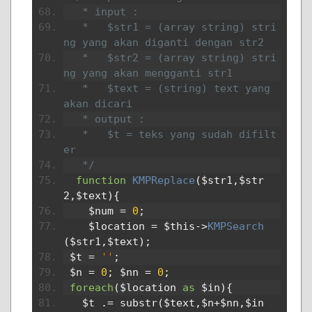
   * input :
   *   $str1 = (array string) stri
ng yang akan diganti dengan str2
   *   $str2 = (array string) stri
ng yang akan mengganti str1
   *   $text = (string) text yang 
akan dicari
   * output :
   *   $t = teks yang sudah difilt
er
   */
function
KMPReplace
(
$str1
,
$str
2
,
$text
){
    $num 
=
0
;
    $location 
=
 $this
->
KMPSearch
(
$str1
,
$text
);
 $t 
=
''
;
 $n 
=
0
;
 $nn 
=
0
;
foreach
(
$location 
as
 $in
){
   $t 
.=
 substr
(
$text
,
$n
+
$nn
,
$in