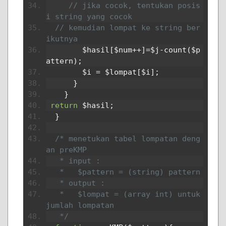
// jika cocok, tentukan posis
i string yang cocok
// kemudian lompat ke string ber
ikutnya
        $hasil
[
$num
++]=
$j
-
count
(
$p
attern
);
        $i 
=
 $lompat
[
$i
];
}
}
return
 $hasil
;
}
/* menetukan tabel lompatan deng
an preKMP
   * input :
   *   $pattern = (string) pattern
   * output :
   *   $lompat = (array int) untuk 
jumlah lompatan  
   */